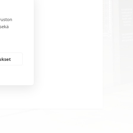
vuston
 sekä
ukset