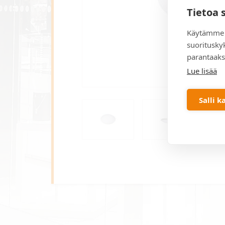
Tietoa 
Käytämme 
suoritusky
parantaaks
Lue lisää
Salli k