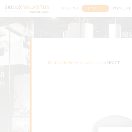
Etusivu
ETUSIVU
TUOTTEET
PALVELUT
»
»
»
Etusivu
Tuotteet
Yleisvalaisimet
NOVA P