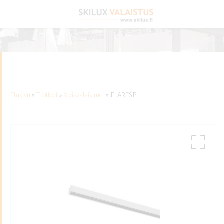
Etusivu
»
»
»
Etusivu
Tuotteet
Yleisvalaisimet
FLARES P