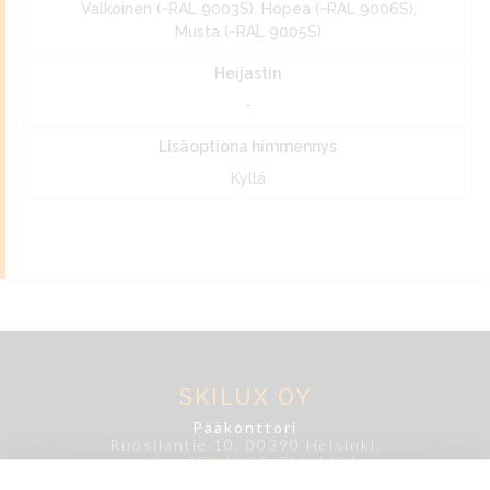
Valkoinen (~RAL 9003S), Hopea (~RAL 9006S),
Musta (~RAL 9005S)
Heijastin
-
Lisäoptiona himmennys
Kyllä
SKILUX OY
Pääkonttori
Ruosilantie 10, 00390 Helsinki,
puh.
+358 (0)20 743 4484
asiakaspalvelu@skilux.fi