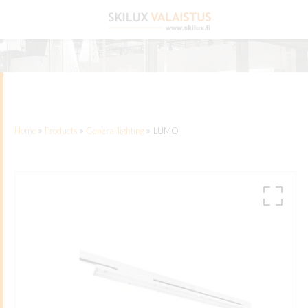
Front page
»
»
»
Home
Products
General lighting
LUMO I