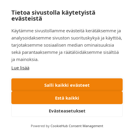
Tietoa sivustolla käytetyistä
evästeistä
Käytämme sivustollamme evästeitä kerätäksemme ja
analysoidaksemme sivuston suorituskykyä ja käyttöä,
tarjotaksemme sosiaalisen median ominaisuuksia
sekä parantaaksemme ja räätälöidäksemme sisältöä
ja mainoksia.
Lue lisää
Salli kaikki evästeet
© 2019 Skilux Oy. All rights reserved
Estä kaikki
Evästeasetukset
Menu
Search
Language
Powered by
CookieHub Consent Management