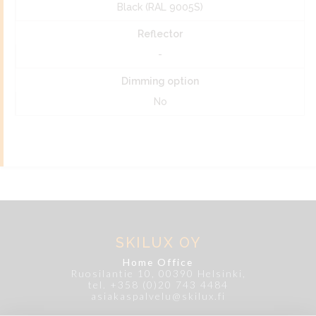
Black (RAL 9005S)
Reflector
-
Dimming option
No
SKILUX OY
Home Office
Ruosilantie 10, 00390 Helsinki,
tel. +358 (0)20 743 4484
asiakaspalvelu@skilux.fi