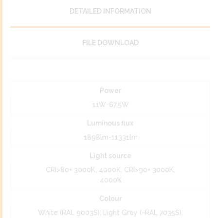
DETAILED INFORMATION
FILE DOWNLOAD
Power
11W-67,5W
Luminous flux
1898lm-11331lm
Light source
CRI>80+ 3000K, 4000K, CRI>90+ 3000K,
4000K
Colour
White (RAL 9003S), Light Grey (~RAL 7035S),