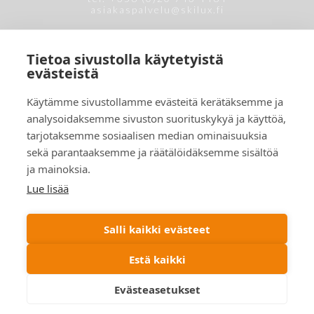
asiakaspalvelu@skilux.fi
Tietoa sivustolla käytetyistä
evästeistä
Käytämme sivustollamme evästeitä kerätäksemme ja
analysoidaksemme sivuston suorituskykyä ja käyttöä,
tarjotaksemme sosiaalisen median ominaisuuksia
sekä parantaaksemme ja räätälöidäksemme sisältöä
ja mainoksia.
Lue lisää
Salli kaikki evästeet
© 2019 Skilux Oy. All rights reserved
Estä kaikki
Evästeasetukset