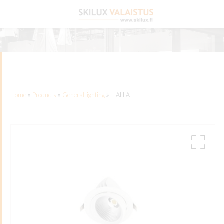
Front page
»
»
»
Home
Products
General lighting
HALLA