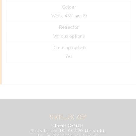
Colour
White (RAL 9016)
Reflector
Various options
Dimming option
Yes
SKILUX OY
Home Office
Ruosilantie 10, 00390 Helsinki,
tel. +358 (0)20 743 4484